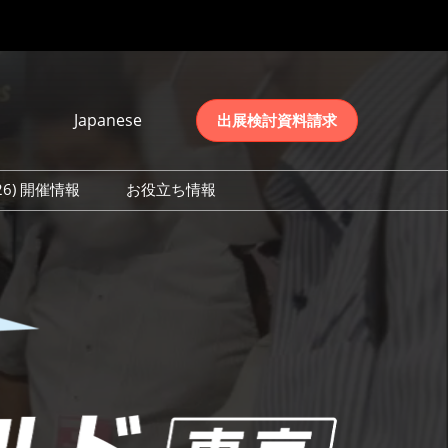
Japanese
出展検討資料請求
Japanese
English
026) 開催情報
お役立ち情報
简体中文
初日の様子 (2026)
한국어
数 (2026)