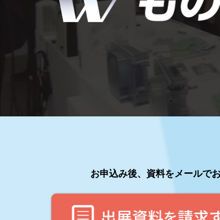
く
製造業DX展
展示会・
シー
り
ものづくりODM/EMS展
製造業サイバーセキュリテ
ィ展
ワ
スマートメンテナンス展
ー
ものづくりNEXT
製造業×フィジカルAI展
ル
ド
お申込み後、資料をメールで
東