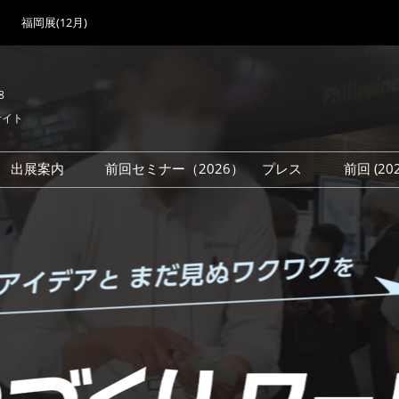
福岡展(12月)
8
サイト
出展案内
前回セミナー（2026）
プレス
前回 (2
展
展社・製品検索
出展検討資料を請求する
取材事前登録
会場
（無料）
展製品特集 一覧
来場者
ローバル･サプライ
特集
目の併催イベント
法について