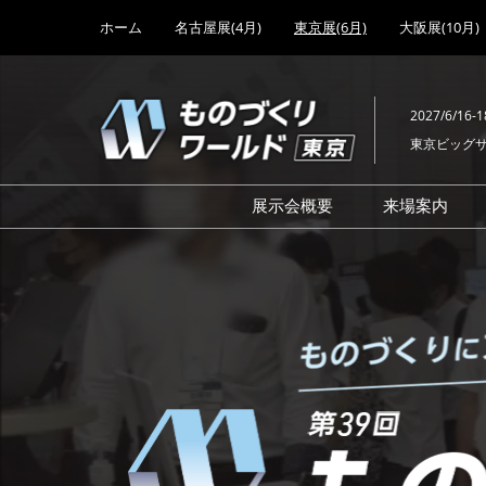
Press
ス
ホーム
名古屋展(4月)
東京展(6月)
大阪展(10月)
Escape
キ
to
ッ
close
プ
the
2027/6/16-1
し
menu.
東京ビッグ
て
進
む
展示会概要
来場案内
も
設計･製造ソリューション
前回 出
機械要素技術展
前回 出
の
ヘルスケア･医療機器 開発
前回 グ
展
チェーン
工場設備･備品展
前回 注
づ
次世代3Dプリンタ展
ご来場方
計測･検査･センサ展
アクセス