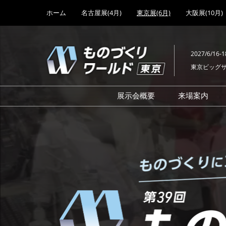
Press
ス
ホーム
名古屋展(4月)
東京展(6月)
大阪展(10月)
Escape
キ
to
ッ
close
プ
the
2027/6/16-1
し
menu.
東京ビッグ
て
進
む
展示会概要
来場案内
も
設計･製造ソリューション
前回 出
機械要素技術展
前回 出
の
ヘルスケア･医療機器 開発
前回 グ
展
チェーン
工場設備･備品展
前回 注
づ
次世代3Dプリンタ展
ご来場方
計測･検査･センサ展
アクセス