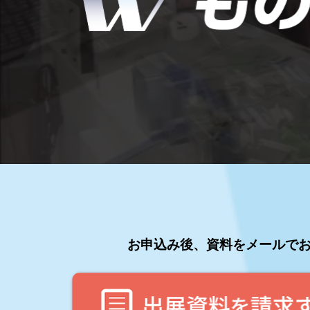
く
製造業DX展
展示会・
シー
り
ものづくりODM/EMS展
製造業サイバーセキュリテ
ィ展
ワ
スマートメンテナンス展
ー
ものづくりNEXT
製造業×フィジカルAI展
ル
ド
お申込み後、資料をメールで
東