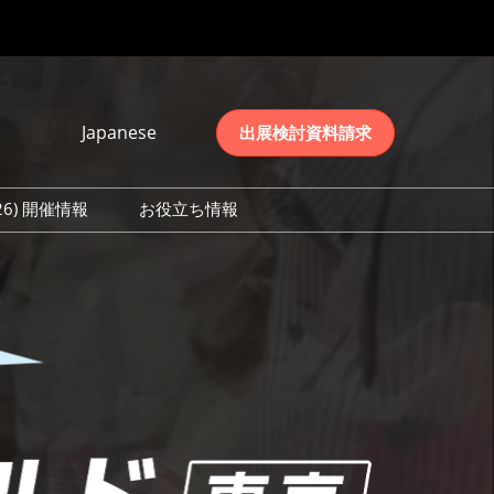
Japanese
出展検討資料請求
Japanese
English
026) 開催情報
お役立ち情報
简体中文
初日の様子 (2026)
한국어
数 (2026)