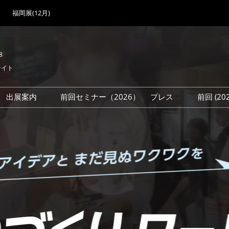
福岡展(12月)
8
サイト
出展案内
前回セミナー（2026）
プレス
前回 (2
展
展社・製品検索
出展検討資料を請求する
取材事前登録
会場
（無料）
展製品特集 一覧
来場者
ローバル･サプライ
特集
目の併催イベント
法について