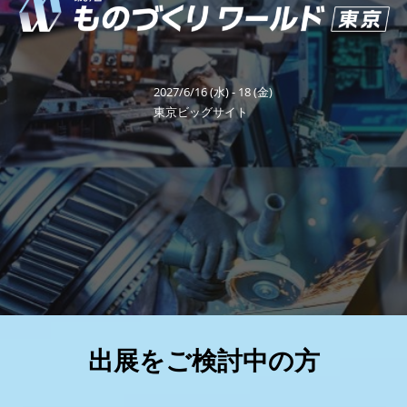
り
福岡展(12月)
2026年12月02日
マリンメッセ福岡｜MARIN MESSE Fukuoka
ワ
2027/6/16 (水) - 18 (金)
ー
東京ビッグサイト
ル
ド
東
京
出展をご検討中の方