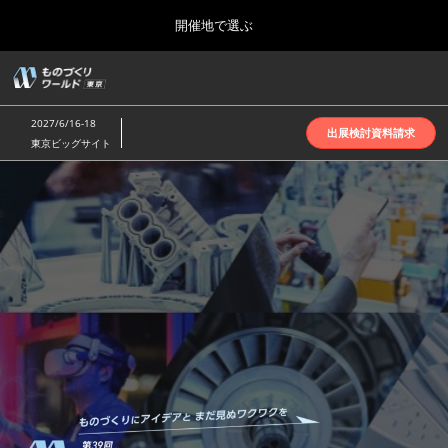
Press
ス
開催地で選ぶ
Escape
キ
to
ッ
close
ホーム
グ
プ
the
ロ
2026年10月07日
し
ー
menu.
インテックス大阪 | INTEX Osaka
2027/6/16-18
バ
出展検討資料請求
て
東京ビッグサイト
ル
進
ナ
名古屋展(4月)
も
ビ
む
2027年04月07日
ゲ
ポートメッセなごや | Port Messe Nagoya
ー
シ
の
ョ
東京展(6月)
ン
2027年06月16日
を
東京ビッグサイト | Tokyo Big Sight
づ
折
り
た
大阪展(10月)
た
く
2026年10月07日
む
インテックス大阪 | INTEX Osaka