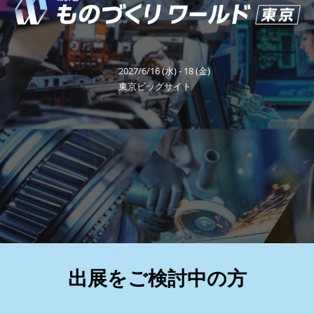
り
福岡展(12月)
2026年12月02日
マリンメッセ福岡｜MARIN MESSE Fukuoka
ワ
2027/6/16 (水) - 18 (金)
ー
東京ビッグサイト
ル
ド
東
京
出展をご検討中の方