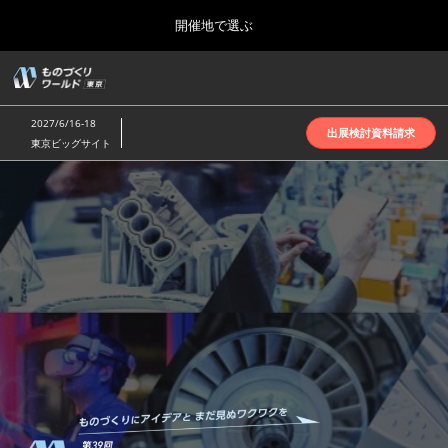
Press
ス
開催地で選ぶ
Escape
キ
to
ッ
close
ホーム
グ
プ
the
ロ
2026年10月07日
し
ー
menu.
インテックス大阪 | INTEX Osaka
2027/6/16-18
バ
出展検討資料請求
て
東京ビッグサイト
ル
進
ナ
名古屋展(4月)
も
ビ
む
2027年04月07日
ゲ
ポートメッセなごや | Port Messe Nagoya
ー
シ
の
ョ
東京展(6月)
ン
2027年06月16日
を
東京ビッグサイト | Tokyo Big Sight
づ
折
り
た
大阪展(10月)
た
く
2026年10月07日
む
インテックス大阪 | INTEX Osaka