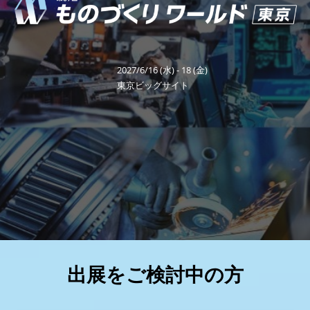
り
福岡展(12月)
2026年12月02日
マリンメッセ福岡｜MARIN MESSE Fukuoka
ワ
2027/6/16 (水) - 18 (金)
ー
東京ビッグサイト
ル
ド
東
京
出展をご検討中の方