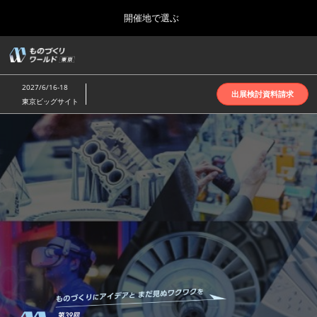
Press
ス
開催地で選ぶ
Escape
キ
to
ッ
close
ホーム
グ
プ
the
ロ
2026年10月07日
し
ー
menu.
インテックス大阪 | INTEX Osaka
2027/6/16-18
バ
出展検討資料請求
て
東京ビッグサイト
ル
進
ナ
名古屋展(4月)
も
ビ
む
2027年04月07日
ゲ
ポートメッセなごや | Port Messe Nagoya
ー
シ
の
ョ
東京展(6月)
ン
2027年06月16日
を
東京ビッグサイト | Tokyo Big Sight
づ
折
り
た
大阪展(10月)
た
く
2026年10月07日
む
インテックス大阪 | INTEX Osaka