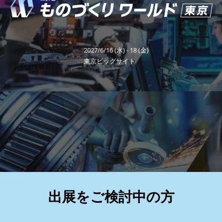
り
福岡展(12月)
2026年12月02日
マリンメッセ福岡｜MARIN MESSE Fukuoka
ワ
2027/6/16 (水) - 18 (金)
ー
東京ビッグサイト
ル
ド
東
京
出展をご検討中の方