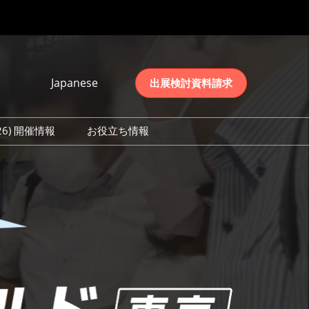
Japanese
出展検討資料請求
Japanese
English
026) 開催情報
お役立ち情報
简体中文
初日の様子 (2026)
한국어
数 (2026)