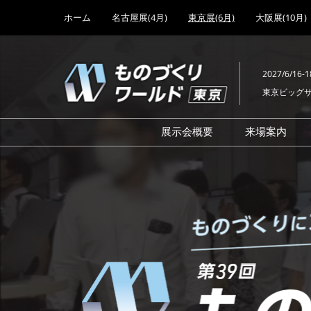
Press
ス
ホーム
名古屋展(4月)
東京展(6月)
大阪展(10月)
Escape
キ
to
ッ
close
プ
the
2027/6/16-1
し
menu.
東京ビッグ
て
進
む
展示会概要
来場案内
も
設計･製造ソリューション
前回 出
機械要素技術展
前回 出
の
ヘルスケア･医療機器 開発
前回 グ
展
チェーン
工場設備･備品展
前回 注
づ
次世代3Dプリンタ展
ご来場方
計測･検査･センサ展
アクセス