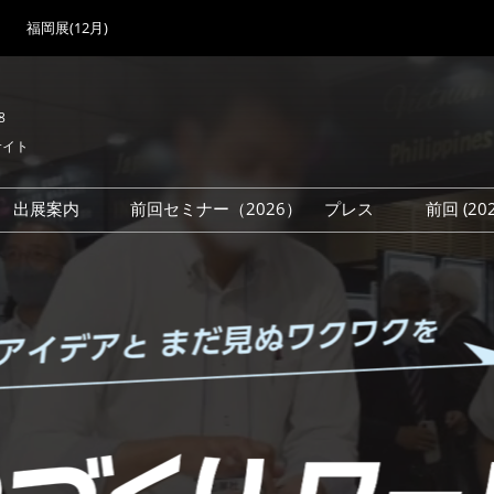
福岡展(12月)
8
サイト
出展案内
前回セミナー（2026）
プレス
前回 (2
展
展社・製品検索
出展検討資料を請求する
取材事前登録
会場
（無料）
展製品特集 一覧
来場者
ローバル･サプライ
特集
目の併催イベント
法について