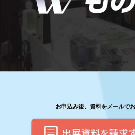
く
製造業DX展
展示会・
シー
り
ものづくりODM/EMS展
製造業サイバーセキュリテ
ィ展
ワ
スマートメンテナンス展
ー
ものづくりNEXT
製造業×フィジカルAI展
ル
ド
お申込み後、資料をメールで
東