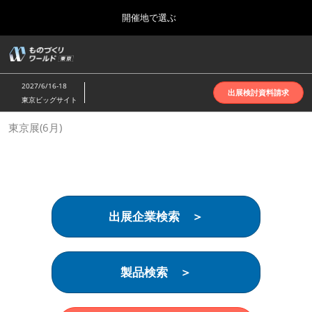
Press
ス
開催地で選ぶ
Escape
キ
to
ッ
close
ホーム
グ
プ
the
ロ
2026年10月07日
し
ー
menu.
インテックス大阪 | INTEX Osaka
2027/6/16-18
バ
出展検討資料請求
て
東京ビッグサイト
ル
進
ナ
名古屋展(4月)
東京展(6月)
ビ
む
2027年04月07日
ゲ
ポートメッセなごや | Port Messe Nagoya
ー
シ
ョ
東京展(6月)
ン
2027年06月16日
を
東京ビッグサイト | Tokyo Big Sight
出展企業検索 ＞
折
り
た
大阪展(10月)
た
2026年10月07日
む
製品検索 ＞
インテックス大阪 | INTEX Osaka