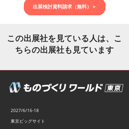
福岡展(12月)
出展検討資料請求（無料）＞
2026年12月02日
マリンメッセ福岡｜MARIN MESSE Fukuoka
この出展社を見ている人は、こ
ちらの出展社も見ています
2027/6/16-18
東京ビッグサイト