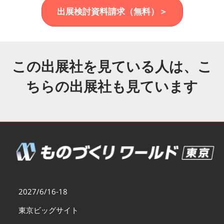
福岡展(12月)
出展検討資料請求（無料）＞
2026年12月02日
マリンメッセ福岡｜MARIN MESSE Fukuoka
この出展社を見ている人は、こ
ちらの出展社も見ています
2027/6/16-18
東京ビッグサイト