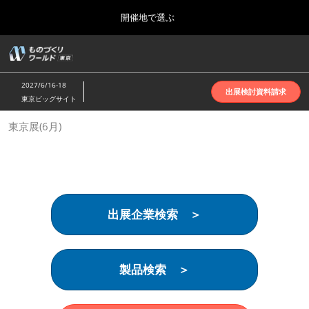
Press
ス
開催地で選ぶ
Escape
キ
to
ッ
close
ホーム
グ
プ
the
ロ
2026年10月07日
し
ー
menu.
インテックス大阪 | INTEX Osaka
2027/6/16-18
バ
出展検討資料請求
て
東京ビッグサイト
ル
進
ナ
名古屋展(4月)
東京展(6月)
ビ
む
2027年04月07日
ゲ
ポートメッセなごや | Port Messe Nagoya
ー
シ
ョ
東京展(6月)
ン
2027年06月16日
を
東京ビッグサイト | Tokyo Big Sight
出展企業検索 ＞
折
り
た
大阪展(10月)
た
2026年10月07日
む
製品検索 ＞
インテックス大阪 | INTEX Osaka