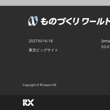
製造業DX展
展示会・
シー
ものづくりODM/EMS展
製造業サイバーセキュリテ
ィ展
スマートメンテナンス展
2027/6/16-18
[emai
ものづくりNEXT
03-6
東京ビッグサイト
製造業×フィジカルAI展
Copyright © RX Japan GK