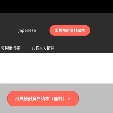
Japanese
出展検討資料請求
Japanese
English
026) 開催情報
お役立ち情報
简体中文
初日の様子 (2026)
한국어
数 (2026)
出展検討資料請求（無料）＞