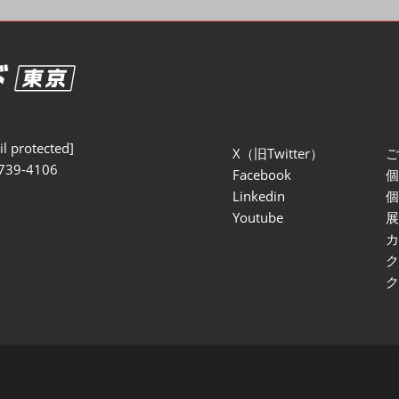
セミナー参加ポリ
l protected]
X（旧Twitter）
739-4106
Facebook
Linkedin
Youtube