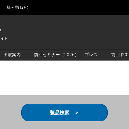
福岡展(12月)
8
サイト
出展案内
前回セミナー（2026）
プレス
前回 (2
展
展社・製品検索
出展検討資料を請求する
取材事前登録
会場
（無料）
展製品特集 一覧
来場者
ローバル･サプライ
特集
目の併催イベント
法について
製品検索 ＞