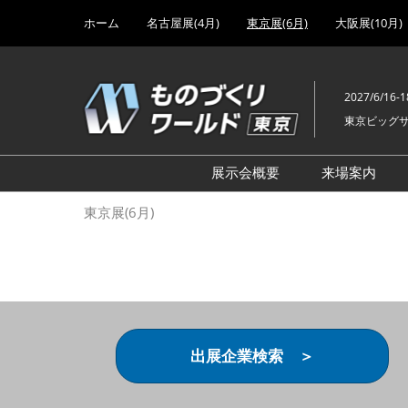
Press
ス
ホーム
名古屋展(4月)
東京展(6月)
大阪展(10月)
Escape
キ
to
ッ
close
プ
the
2027/6/16-1
し
menu.
東京ビッグ
て
進
む
展示会概要
来場案内
設計･製造ソリューション
前回 出
東京展(6月)
機械要素技術展
前回 出
ヘルスケア･医療機器 開発
前回 グ
展
チェーン
工場設備･備品展
前回 注
次世代3Dプリンタ展
ご来場方
出展企業検索 ＞
計測･検査･センサ展
アクセス