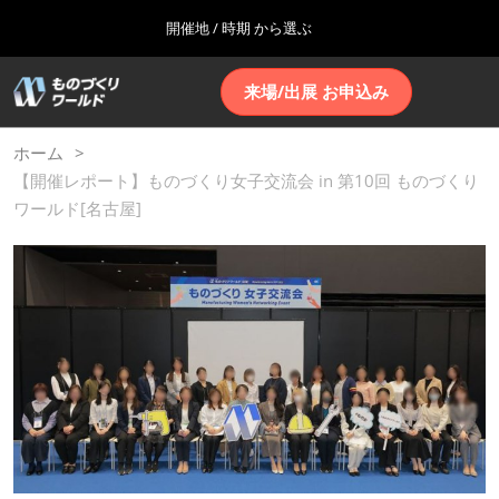
Press
ス
開催地 / 時期 から選ぶ
Escape
キ
to
ッ
close
ホーム
グ
ペ
来場/出展 お申込み
プ
the
ロ
2026年10月07日
ー
し
ー
menu.
インテックス大阪 | INTEX Osaka
ジ
バ
て
ホーム
ナ
ル
進
【開催レポート】ものづくり女子交流会 in 第10回 ものづくり
ナ
ビ
名古屋展(4月)
ビ
む
ゲ
ワールド[名古屋]
2027年04月07日
ゲ
ー
ポートメッセなごや | Port Messe Nagoya
ー
シ
シ
ョ
ョ
東京展(7月)
ン
ン
2027年06月16日
を
を
東京ビッグサイト | Tokyo Big Sight
折
開
り
く
た
大阪展(10月)
た
2026年10月07日
む
インテックス大阪 | INTEX Osaka