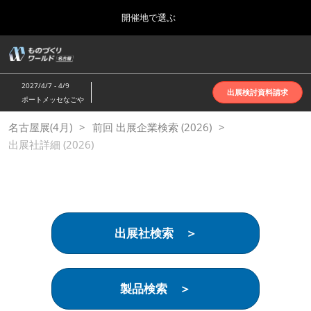
Press
ス
開催地で選ぶ
Escape
キ
to
ッ
close
ホーム
グ
プ
the
ロ
2026年10月07日
し
ー
menu.
インテックス大阪 | INTEX Osaka
2027/4/7 - 4/9
バ
出展検討資料請求
て
ポートメッセなごや
ル
進
ナ
名古屋展(4月)
名古屋展(4月)
前回 出展企業検索 (2026)
ビ
む
2027年04月07日
ゲ
出展社詳細 (2026)
ポートメッセなごや | Port Messe Nagoya
ー
シ
ョ
東京展(6月)
ン
2027年06月16日
を
東京ビッグサイト | Tokyo Big Sight
折
り
出展社検索 ＞
た
大阪展(10月)
た
2026年10月07日
む
インテックス大阪 | INTEX Osaka
製品検索 ＞