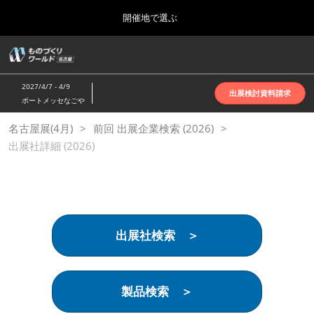
Press
ス
開催地で選ぶ
Escape
キ
to
ッ
close
ホーム
グ
プ
the
ロ
2026年10月07日
し
ー
menu.
インテックス大阪 | INTEX Osaka
2027/4/7 - 4/9
バ
出展検討資料請求
て
ポートメッセなごや
ル
進
ナ
名古屋展(4月)
名古屋展(4月)
前回 出展企業検索 (2026)
ビ
む
2027年04月07日
ゲ
出展社詳細 (2026)
ポートメッセなごや | Port Messe Nagoya
ー
シ
ョ
東京展(6月)
ン
2027年06月16日
を
東京ビッグサイト | Tokyo Big Sight
折
り
出展社検索 ＞
た
大阪展(10月)
た
2026年10月07日
む
インテックス大阪 | INTEX Osaka
製品検索 ＞