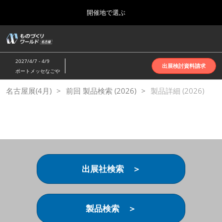
Press
ス
開催地で選ぶ
Escape
キ
to
ッ
close
ホーム
グ
プ
the
ロ
2026年10月07日
し
ー
menu.
インテックス大阪 | INTEX Osaka
2027/4/7 - 4/9
バ
出展検討資料請求
て
ポートメッセなごや
ル
進
ナ
名古屋展(4月)
名古屋展(4月)
前回 製品検索 (2026)
ビ
製品詳細 (2026)
む
2027年04月07日
ゲ
ポートメッセなごや | Port Messe Nagoya
ー
シ
ョ
東京展(6月)
ン
2027年06月16日
を
東京ビッグサイト | Tokyo Big Sight
折
り
出展社検索 ＞
た
大阪展(10月)
た
2026年10月07日
む
インテックス大阪 | INTEX Osaka
製品検索 ＞