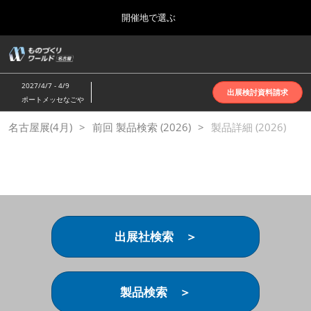
Press
ス
開催地で選ぶ
Escape
キ
to
ッ
close
ホーム
グ
プ
the
ロ
2026年10月07日
し
ー
menu.
インテックス大阪 | INTEX Osaka
2027/4/7 - 4/9
バ
出展検討資料請求
て
ポートメッセなごや
ル
進
ナ
名古屋展(4月)
名古屋展(4月)
前回 製品検索 (2026)
ビ
製品詳細 (2026)
む
2027年04月07日
ゲ
ポートメッセなごや | Port Messe Nagoya
ー
シ
ョ
東京展(6月)
ン
2027年06月16日
を
東京ビッグサイト | Tokyo Big Sight
折
り
出展社検索 ＞
た
大阪展(10月)
た
2026年10月07日
む
インテックス大阪 | INTEX Osaka
製品検索 ＞