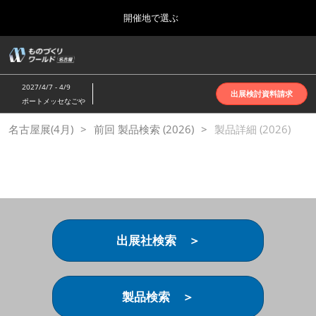
Press
ス
開催地で選ぶ
Escape
キ
to
ッ
close
ホーム
グ
プ
the
ロ
2026年10月07日
し
ー
menu.
インテックス大阪 | INTEX Osaka
2027/4/7 - 4/9
バ
出展検討資料請求
て
ポートメッセなごや
ル
進
ナ
名古屋展(4月)
名古屋展(4月)
前回 製品検索 (2026)
ビ
製品詳細 (2026)
む
2027年04月07日
ゲ
ポートメッセなごや | Port Messe Nagoya
ー
シ
ョ
東京展(6月)
ン
2027年06月16日
を
東京ビッグサイト | Tokyo Big Sight
折
り
出展社検索 ＞
た
大阪展(10月)
た
2026年10月07日
む
インテックス大阪 | INTEX Osaka
製品検索 ＞