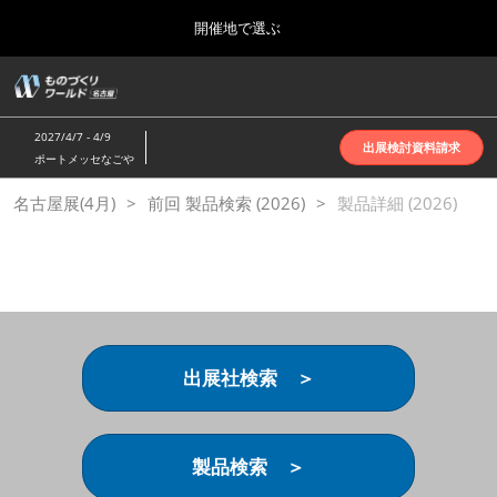
Press
ス
開催地で選ぶ
Escape
キ
to
ッ
close
ホーム
グ
プ
the
ロ
2026年10月07日
し
ー
menu.
インテックス大阪 | INTEX Osaka
2027/4/7 - 4/9
バ
出展検討資料請求
て
ポートメッセなごや
ル
進
ナ
名古屋展(4月)
名古屋展(4月)
前回 製品検索 (2026)
ビ
製品詳細 (2026)
む
2027年04月07日
ゲ
ポートメッセなごや | Port Messe Nagoya
ー
シ
ョ
東京展(6月)
ン
2027年06月16日
を
東京ビッグサイト | Tokyo Big Sight
折
り
出展社検索 ＞
た
大阪展(10月)
た
2026年10月07日
む
インテックス大阪 | INTEX Osaka
製品検索 ＞