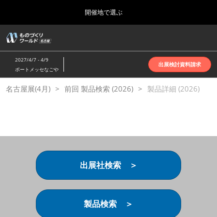
Press
ス
開催地で選ぶ
Escape
キ
to
ッ
close
ホーム
グ
プ
the
ロ
2026年10月07日
し
ー
menu.
インテックス大阪 | INTEX Osaka
2027/4/7 - 4/9
バ
出展検討資料請求
て
ポートメッセなごや
ル
進
ナ
名古屋展(4月)
名古屋展(4月)
前回 製品検索 (2026)
ビ
製品詳細 (2026)
む
2027年04月07日
ゲ
ポートメッセなごや | Port Messe Nagoya
ー
シ
ョ
東京展(6月)
ン
2027年06月16日
を
東京ビッグサイト | Tokyo Big Sight
折
り
出展社検索 ＞
た
大阪展(10月)
た
2026年10月07日
む
インテックス大阪 | INTEX Osaka
製品検索 ＞