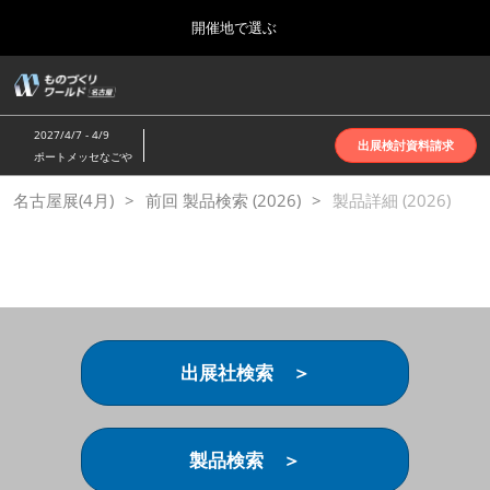
Press
ス
開催地で選ぶ
Escape
キ
to
ッ
close
ホーム
グ
プ
the
ロ
2026年10月07日
し
ー
menu.
インテックス大阪 | INTEX Osaka
2027/4/7 - 4/9
バ
出展検討資料請求
て
ポートメッセなごや
ル
進
ナ
名古屋展(4月)
名古屋展(4月)
前回 製品検索 (2026)
ビ
製品詳細 (2026)
む
2027年04月07日
ゲ
ポートメッセなごや | Port Messe Nagoya
ー
シ
ョ
東京展(6月)
ン
2027年06月16日
を
東京ビッグサイト | Tokyo Big Sight
折
り
出展社検索 ＞
た
大阪展(10月)
た
2026年10月07日
む
インテックス大阪 | INTEX Osaka
製品検索 ＞