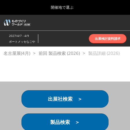
Press
ス
開催地で選ぶ
Escape
キ
to
ッ
close
ホーム
グ
プ
the
ロ
2026年10月07日
し
ー
menu.
インテックス大阪 | INTEX Osaka
2027/4/7 - 4/9
バ
出展検討資料請求
て
ポートメッセなごや
ル
進
ナ
名古屋展(4月)
名古屋展(4月)
前回 製品検索 (2026)
ビ
製品詳細 (2026)
む
2027年04月07日
ゲ
ポートメッセなごや | Port Messe Nagoya
ー
シ
ョ
東京展(6月)
ン
2027年06月16日
を
東京ビッグサイト | Tokyo Big Sight
折
り
出展社検索 ＞
た
大阪展(10月)
た
2026年10月07日
む
インテックス大阪 | INTEX Osaka
製品検索 ＞