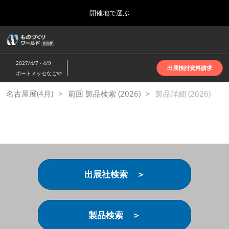
Press
ス
開催地で選ぶ
Escape
キ
to
ッ
close
ホーム
グ
プ
the
ロ
2026年10月07日
し
ー
menu.
インテックス大阪 | INTEX Osaka
2027/4/7 - 4/9
バ
出展検討資料請求
て
ポートメッセなごや
ル
進
ナ
名古屋展(4月)
名古屋展(4月)
前回 製品検索 (2026)
ビ
製品詳細 (2026)
む
2027年04月07日
ゲ
ポートメッセなごや | Port Messe Nagoya
ー
シ
ョ
東京展(6月)
ン
2027年06月16日
を
東京ビッグサイト | Tokyo Big Sight
折
り
出展社検索 ＞
た
大阪展(10月)
た
2026年10月07日
む
インテックス大阪 | INTEX Osaka
製品検索 ＞