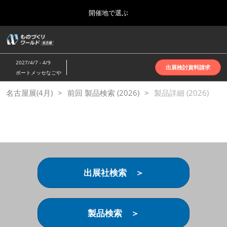
Press
ス
開催地で選ぶ
Escape
キ
to
ッ
close
ホーム
グ
プ
the
ロ
2026年10月07日
し
ー
menu.
インテックス大阪 | INTEX Osaka
2027/4/7 - 4/9
バ
出展検討資料請求
て
ポートメッセなごや
ル
進
ナ
名古屋展(4月)
名古屋展(4月)
前回 製品検索 (2026)
ビ
製品詳細 (2026)
む
2027年04月07日
ゲ
ポートメッセなごや | Port Messe Nagoya
ー
シ
ョ
東京展(6月)
ン
2027年06月16日
を
東京ビッグサイト | Tokyo Big Sight
折
り
出展社検索 ＞
た
大阪展(10月)
た
2026年10月07日
む
インテックス大阪 | INTEX Osaka
製品検索 ＞