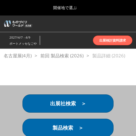
Press
ス
開催地で選ぶ
Escape
キ
to
ッ
close
ホーム
グ
プ
the
ロ
2026年10月07日
し
ー
menu.
インテックス大阪 | INTEX Osaka
2027/4/7 - 4/9
バ
出展検討資料請求
て
ポートメッセなごや
ル
進
ナ
名古屋展(4月)
名古屋展(4月)
前回 製品検索 (2026)
ビ
製品詳細 (2026)
む
2027年04月07日
ゲ
ポートメッセなごや | Port Messe Nagoya
ー
シ
ョ
東京展(6月)
ン
2027年06月16日
を
東京ビッグサイト | Tokyo Big Sight
折
り
出展社検索 ＞
た
大阪展(10月)
た
2026年10月07日
む
インテックス大阪 | INTEX Osaka
製品検索 ＞