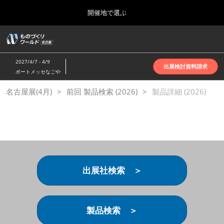
Press
ス
開催地で選ぶ
Escape
キ
to
ッ
close
ホーム
グ
プ
the
ロ
2026年10月07日
し
ー
menu.
インテックス大阪 | INTEX Osaka
2027/4/7 - 4/9
バ
出展検討資料請求
て
ポートメッセなごや
ル
進
ナ
名古屋展(4月)
名古屋展(4月)
前回 製品検索 (2026)
ビ
製品詳細 (2026)
む
2027年04月07日
ゲ
ポートメッセなごや | Port Messe Nagoya
ー
シ
ョ
東京展(6月)
ン
2027年06月16日
を
東京ビッグサイト | Tokyo Big Sight
折
り
出展社検索 ＞
た
大阪展(10月)
た
2026年10月07日
む
インテックス大阪 | INTEX Osaka
製品検索 ＞