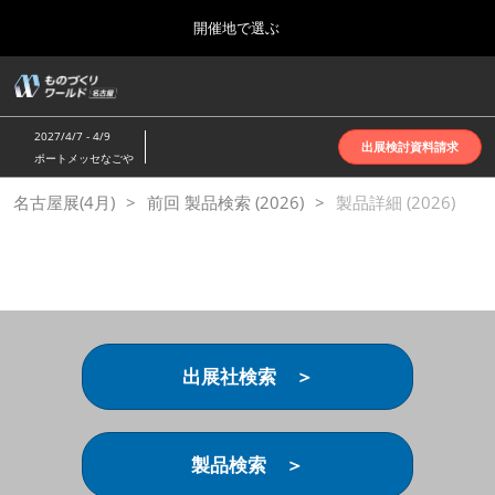
Press
ス
開催地で選ぶ
Escape
キ
to
ッ
close
ホーム
グ
プ
the
ロ
2026年10月07日
し
ー
menu.
インテックス大阪 | INTEX Osaka
2027/4/7 - 4/9
バ
出展検討資料請求
て
ポートメッセなごや
ル
進
ナ
名古屋展(4月)
名古屋展(4月)
前回 製品検索 (2026)
ビ
製品詳細 (2026)
む
2027年04月07日
ゲ
ポートメッセなごや | Port Messe Nagoya
ー
シ
ョ
東京展(6月)
ン
2027年06月16日
を
東京ビッグサイト | Tokyo Big Sight
折
り
出展社検索 ＞
た
大阪展(10月)
た
2026年10月07日
む
インテックス大阪 | INTEX Osaka
製品検索 ＞