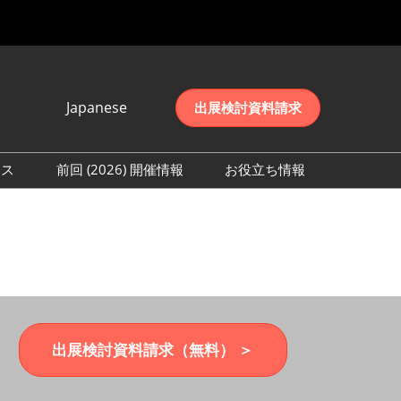
Japanese
出展検討資料請求
Japanese
English
レス
前回 (2026) 開催情報
お役立ち情報
简体中文
取材事前登録
会期初日の様子 (2026)
한국어
来場者数 (2026)
出展検討資料請求（無料） ＞