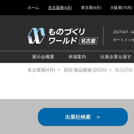
Press
ス
ホーム
名古屋展(4月)
東京展(6月)
大阪展(10月)
Escape
キ
to
ッ
close
プ
the
2027/4/7 - 4
し
menu.
ポートメッ
て
進
む
展示会概要
来場案内
出展企業を探す
設計･製造ソリューション展
前回 出展製品特集 一覧
名古屋展(4月)
前回 製品検索 (2026)
製品詳細 (
機械要素技術展
前回 出展社セミナー【製
品・技術 紹介】
工場設備･備品展
前回 会場案内図
次世代 3Dプリンタ展
ご来場方法について
計測・検査・センサ展
アクセス
出展社検索 ＞
製造業DX展
展示会・セミナー参加ポリ
ものづくりODM/EMS展
シー