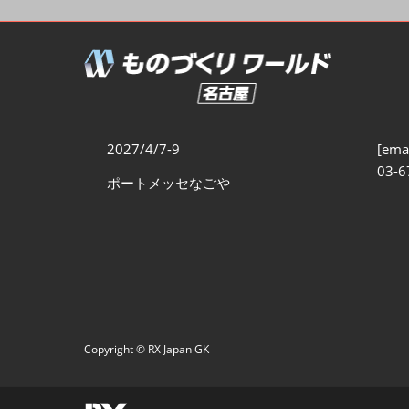
製造業サイバーセキュリテ
ィ展
スマートメンテナンス展
ものづくりNEXT
製造業×フィジカルAI展
2027/4/7-9
[emai
03-6
ポートメッセなごや
Copyright © RX Japan GK