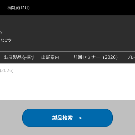
福岡展(12月)
/9
セなごや
出展製品を探す
出展案内
前回セミナー（2026）
プ
出展検討資料を請求する
2026)
（無料）
製品検索 ＞