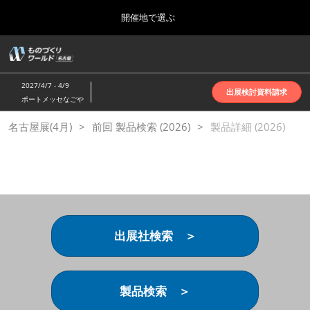
Press
ス
開催地で選ぶ
Escape
キ
to
ッ
close
ホーム
グ
プ
the
ロ
2026年10月07日
し
ー
menu.
インテックス大阪 | INTEX Osaka
2027/4/7 - 4/9
バ
出展検討資料請求
て
ポートメッセなごや
ル
進
ナ
名古屋展(4月)
名古屋展(4月)
前回 製品検索 (2026)
ビ
製品詳細 (2026)
む
2027年04月07日
ゲ
ポートメッセなごや | Port Messe Nagoya
ー
シ
ョ
東京展(6月)
ン
2027年06月16日
を
東京ビッグサイト | Tokyo Big Sight
折
り
出展社検索 ＞
た
大阪展(10月)
た
2026年10月07日
む
インテックス大阪 | INTEX Osaka
製品検索 ＞