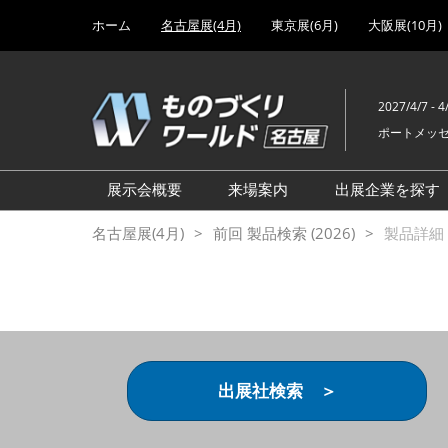
Press
ス
ホーム
名古屋展(4月)
東京展(6月)
大阪展(10月)
Escape
キ
to
ッ
close
プ
the
2027/4/7 - 4
し
menu.
ポートメッ
て
進
む
展示会概要
来場案内
出展企業を探す
設計･製造ソリューション展
前回 出展製品特集 一覧
名古屋展(4月)
前回 製品検索 (2026)
製品詳細 (
機械要素技術展
前回 出展社セミナー【製
品・技術 紹介】
工場設備･備品展
前回 会場案内図
次世代 3Dプリンタ展
ご来場方法について
計測・検査・センサ展
アクセス
出展社検索 ＞
製造業DX展
展示会・セミナー参加ポリ
ものづくりODM/EMS展
シー