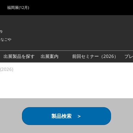
福岡展(12月)
/9
セなごや
出展製品を探す
出展案内
前回セミナー（2026）
プ
出展検討資料を請求する
2026)
（無料）
製品検索 ＞