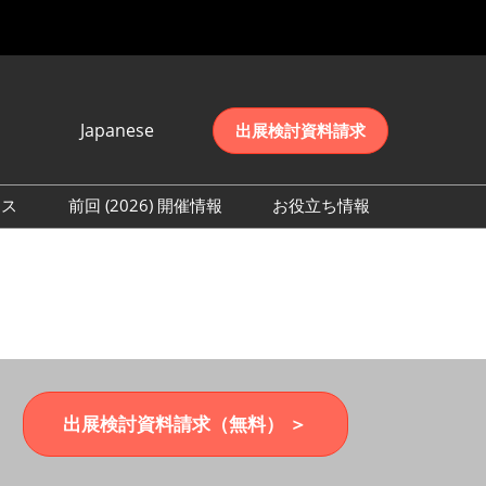
Japanese
出展検討資料請求
Japanese
English
レス
前回 (2026) 開催情報
お役立ち情報
简体中文
取材事前登録
会期初日の様子 (2026)
한국어
来場者数 (2026)
出展検討資料請求（無料） ＞