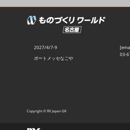
製造業サイバーセキュリテ
ィ展
スマートメンテナンス展
ものづくりNEXT
製造業×フィジカルAI展
2027/4/7-9
[emai
03-6
ポートメッセなごや
Copyright © RX Japan GK