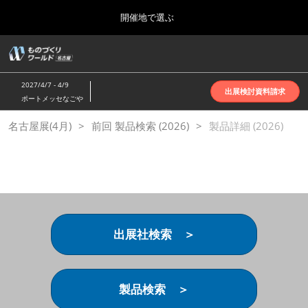
Press
ス
開催地で選ぶ
Escape
キ
to
ッ
close
ホーム
グ
プ
the
ロ
2026年10月07日
し
ー
menu.
インテックス大阪 | INTEX Osaka
2027/4/7 - 4/9
バ
出展検討資料請求
て
ポートメッセなごや
ル
進
ナ
名古屋展(4月)
名古屋展(4月)
前回 製品検索 (2026)
ビ
製品詳細 (2026)
む
2027年04月07日
ゲ
ポートメッセなごや | Port Messe Nagoya
ー
シ
ョ
東京展(6月)
ン
2027年06月16日
を
東京ビッグサイト | Tokyo Big Sight
折
り
出展社検索 ＞
た
大阪展(10月)
た
2026年10月07日
む
インテックス大阪 | INTEX Osaka
製品検索 ＞