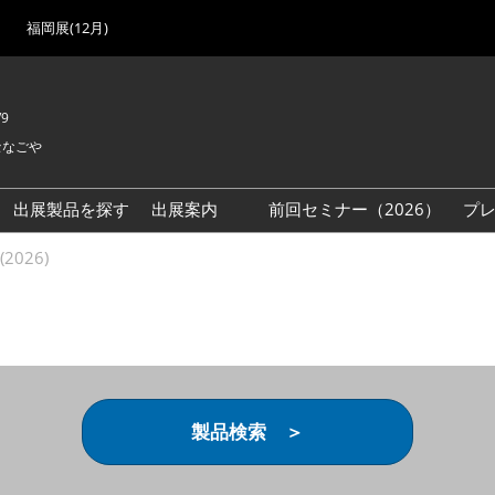
福岡展(12月)
/9
セなごや
出展製品を探す
出展案内
前回セミナー（2026）
プ
出展検討資料を請求する
2026)
（無料）
製品検索 ＞