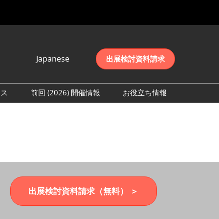
Japanese
出展検討資料請求
Japanese
English
レス
前回 (2026) 開催情報
お役立ち情報
简体中文
取材事前登録
会期初日の様子 (2026)
한국어
来場者数 (2026)
出展検討資料請求（無料） ＞