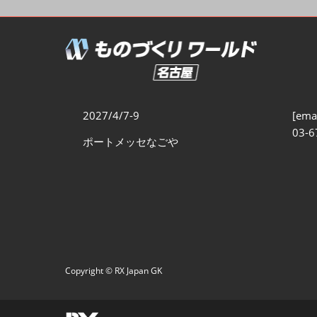
製造業サイバーセキュリテ
ィ展
スマートメンテナンス展
ものづくりNEXT
製造業×フィジカルAI展
2027/4/7-9
[emai
03-6
ポートメッセなごや
Copyright © RX Japan GK