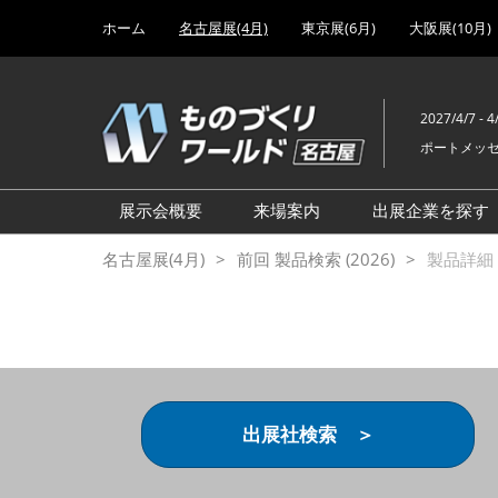
Press
ス
ホーム
名古屋展(4月)
東京展(6月)
大阪展(10月)
Escape
キ
to
ッ
close
プ
the
2027/4/7 - 4
し
menu.
ポートメッ
て
進
む
展示会概要
来場案内
出展企業を探す
設計･製造ソリューション展
前回 出展製品特集 一覧
名古屋展(4月)
前回 製品検索 (2026)
製品詳細 (
機械要素技術展
前回 出展社セミナー【製
品・技術 紹介】
工場設備･備品展
前回 会場案内図
次世代 3Dプリンタ展
ご来場方法について
計測・検査・センサ展
アクセス
出展社検索 ＞
製造業DX展
展示会・セミナー参加ポリ
ものづくりODM/EMS展
シー