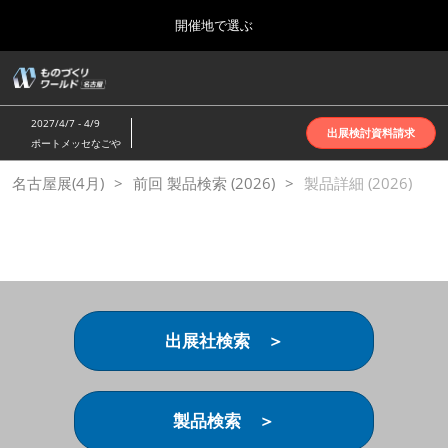
Press
ス
開催地で選ぶ
Escape
キ
to
ッ
close
ホーム
グ
プ
the
ロ
2026年10月07日
し
ー
menu.
インテックス大阪 | INTEX Osaka
2027/4/7 - 4/9
バ
出展検討資料請求
て
ポートメッセなごや
ル
進
ナ
名古屋展(4月)
名古屋展(4月)
前回 製品検索 (2026)
ビ
製品詳細 (2026)
む
2027年04月07日
ゲ
ポートメッセなごや | Port Messe Nagoya
ー
シ
ョ
東京展(6月)
ン
2027年06月16日
を
東京ビッグサイト | Tokyo Big Sight
折
り
出展社検索 ＞
た
大阪展(10月)
た
2026年10月07日
む
インテックス大阪 | INTEX Osaka
製品検索 ＞