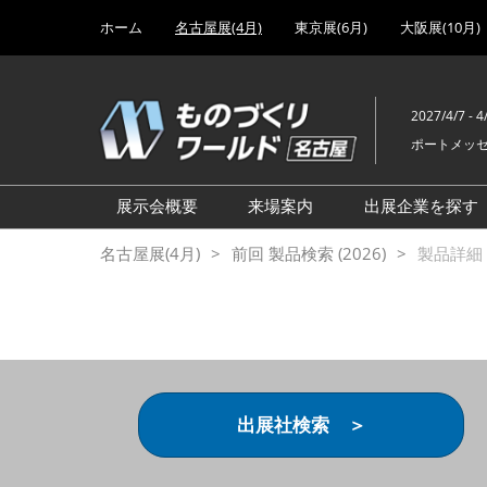
Press
ス
ホーム
名古屋展(4月)
東京展(6月)
大阪展(10月)
Escape
キ
to
ッ
close
プ
the
2027/4/7 - 4
し
menu.
ポートメッ
て
進
む
展示会概要
来場案内
出展企業を探す
設計･製造ソリューション展
前回 出展製品特集 一覧
名古屋展(4月)
前回 製品検索 (2026)
製品詳細 (
機械要素技術展
前回 出展社セミナー【製
品・技術 紹介】
工場設備･備品展
前回 会場案内図
次世代 3Dプリンタ展
ご来場方法について
計測・検査・センサ展
アクセス
出展社検索 ＞
製造業DX展
展示会・セミナー参加ポリ
ものづくりODM/EMS展
シー