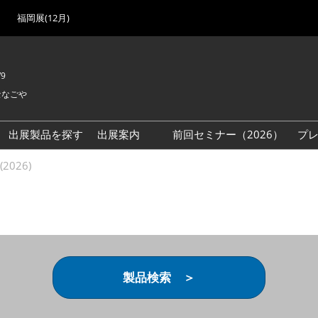
福岡展(12月)
/9
セなごや
出展製品を探す
出展案内
前回セミナー（2026）
プ
出展検討資料を請求する
2026)
（無料）
製品検索 ＞