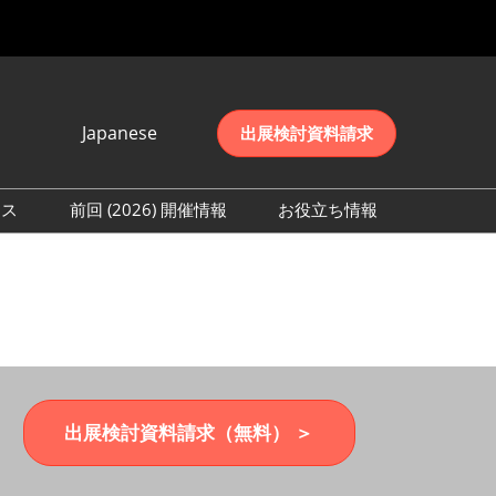
Japanese
出展検討資料請求
Japanese
English
レス
前回 (2026) 開催情報
お役立ち情報
简体中文
取材事前登録
会期初日の様子 (2026)
한국어
来場者数 (2026)
出展検討資料請求（無料） ＞