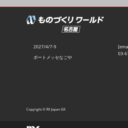
製造業サイバーセキュリテ
ィ展
スマートメンテナンス展
ものづくりNEXT
製造業×フィジカルAI展
2027/4/7-9
[emai
03-6
ポートメッセなごや
Copyright © RX Japan GK