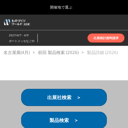
Press
ス
開催地で選ぶ
Escape
キ
to
ッ
close
ホーム
グ
プ
the
ロ
2026年10月07日
し
ー
menu.
インテックス大阪 | INTEX Osaka
2027/4/7 - 4/9
バ
出展検討資料請求
て
ポートメッセなごや
ル
進
ナ
名古屋展(4月)
名古屋展(4月)
前回 製品検索 (2026)
ビ
製品詳細 (2026)
む
2027年04月07日
ゲ
ポートメッセなごや | Port Messe Nagoya
ー
シ
ョ
東京展(6月)
ン
2027年06月16日
を
東京ビッグサイト | Tokyo Big Sight
折
り
出展社検索 ＞
た
大阪展(10月)
た
2026年10月07日
む
インテックス大阪 | INTEX Osaka
製品検索 ＞