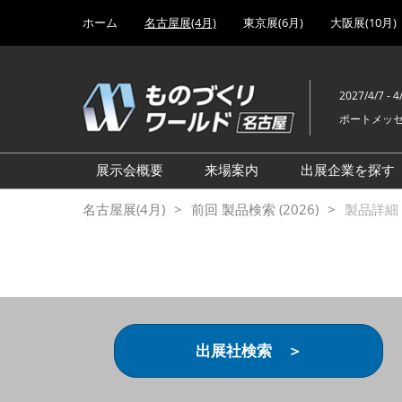
Press
ス
ホーム
名古屋展(4月)
東京展(6月)
大阪展(10月)
Escape
キ
to
ッ
close
プ
the
2027/4/7 - 4
し
menu.
ポートメッ
て
進
む
展示会概要
来場案内
出展企業を探す
設計･製造ソリューション展
前回 出展製品特集 一覧
名古屋展(4月)
前回 製品検索 (2026)
製品詳細 (
機械要素技術展
前回 出展社セミナー【製
品・技術 紹介】
工場設備･備品展
前回 会場案内図
次世代 3Dプリンタ展
ご来場方法について
計測・検査・センサ展
アクセス
出展社検索 ＞
製造業DX展
展示会・セミナー参加ポリ
ものづくりODM/EMS展
シー