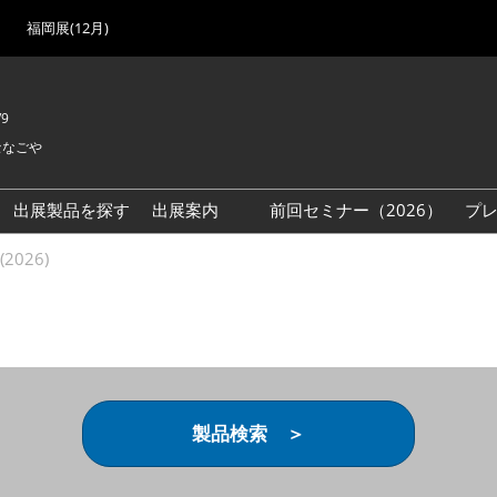
福岡展(12月)
/9
セなごや
出展製品を探す
出展案内
前回セミナー（2026）
プ
出展検討資料を請求する
2026)
（無料）
製品検索 ＞