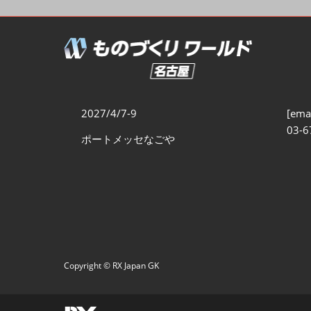
製造業サイバーセキュリテ
ィ展
スマートメンテナンス展
ものづくりNEXT
製造業×フィジカルAI展
2027/4/7-9
[emai
03-6
ポートメッセなごや
Copyright © RX Japan GK