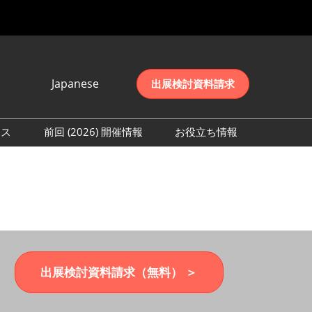
Japanese
出展検討資料請求
Japanese
English
レス
前回 (2026) 開催情報
お役立ち情報
简体中文
取材事前登録
会期初日の様子 (2026)
한국어
来場者数 (2026)
出展検討資料請求（無料） ＞