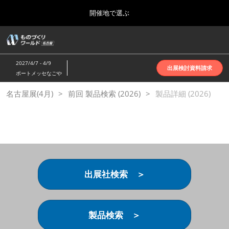
Press
ス
開催地で選ぶ
Escape
キ
to
ッ
close
ホーム
グ
プ
the
ロ
2026年10月07日
し
ー
menu.
インテックス大阪 | INTEX Osaka
2027/4/7 - 4/9
バ
出展検討資料請求
て
ポートメッセなごや
ル
進
ナ
名古屋展(4月)
名古屋展(4月)
前回 製品検索 (2026)
ビ
製品詳細 (2026)
む
2027年04月07日
ゲ
ポートメッセなごや | Port Messe Nagoya
ー
シ
ョ
東京展(6月)
ン
2027年06月16日
を
東京ビッグサイト | Tokyo Big Sight
折
り
出展社検索 ＞
た
大阪展(10月)
た
2026年10月07日
む
インテックス大阪 | INTEX Osaka
製品検索 ＞