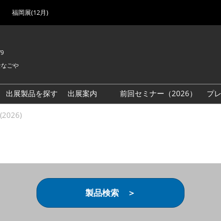
福岡展(12月)
/9
セなごや
出展製品を探す
出展案内
前回セミナー（2026）
プ
出展検討資料を請求する
2026)
（無料）
製品検索 ＞