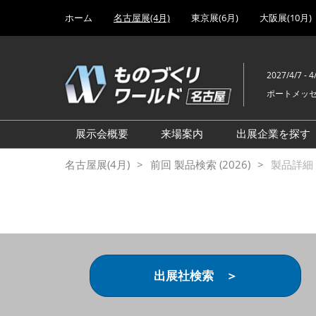
Press
ス
ホーム
名古屋展(4月)
東京展(6月)
大阪展(10月)
Escape
キ
to
ッ
close
プ
the
2027/4/7 - 4
し
menu.
ポートメッ
て
進
む
展示会概要
来場案内
出展企業を探す
設計･製造ソリューション展
前回 出展製品特集 一覧
名古屋展(4月)
前回 製品検索 (2026)
製品詳細 (
機械要素技術展
前回 出展社セミナー【製
品・技術 紹介】
工場設備･備品展
前回 会場案内図
次世代 3Dプリンタ展
ご来場方法について
計測・検査・センサ展
アクセス
出展社検索 ＞
製造業DX展
展示会・セミナー参加ポリ
ものづくりODM/EMS展
シー