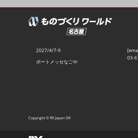
製造業サイバーセキュリテ
ィ展
スマートメンテナンス展
ものづくりNEXT
製造業×フィジカルAI展
2027/4/7-9
[emai
03-6
ポートメッセなごや
Copyright © RX Japan GK