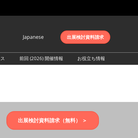
Japanese
出展検討資料請求
Japanese
English
レス
前回 (2026) 開催情報
お役立ち情報
简体中文
取材事前登録
会期初日の様子 (2026)
한국어
来場者数 (2026)
出展検討資料請求（無料） ＞