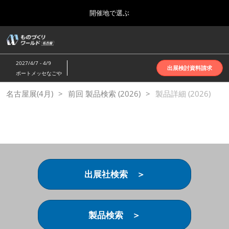
Press
ス
開催地で選ぶ
Escape
キ
to
ッ
close
ホーム
グ
プ
the
ロ
2026年10月07日
し
ー
menu.
インテックス大阪 | INTEX Osaka
2027/4/7 - 4/9
バ
出展検討資料請求
て
ポートメッセなごや
ル
進
ナ
名古屋展(4月)
名古屋展(4月)
前回 製品検索 (2026)
ビ
製品詳細 (2026)
む
2027年04月07日
ゲ
ポートメッセなごや | Port Messe Nagoya
ー
シ
ョ
東京展(6月)
ン
2027年06月16日
を
東京ビッグサイト | Tokyo Big Sight
折
り
出展社検索 ＞
た
大阪展(10月)
た
2026年10月07日
む
インテックス大阪 | INTEX Osaka
製品検索 ＞