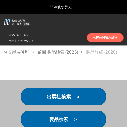
Press
ス
開催地で選ぶ
Escape
キ
to
ッ
close
ホーム
グ
プ
the
ロ
2026年10月07日
し
ー
menu.
インテックス大阪 | INTEX Osaka
2027/4/7 - 4/9
バ
出展検討資料請求
て
ポートメッセなごや
ル
進
ナ
名古屋展(4月)
名古屋展(4月)
前回 製品検索 (2026)
ビ
製品詳細 (2026)
む
2027年04月07日
ゲ
ポートメッセなごや | Port Messe Nagoya
ー
シ
ョ
東京展(6月)
ン
2027年06月16日
を
東京ビッグサイト | Tokyo Big Sight
折
り
出展社検索 ＞
た
大阪展(10月)
た
2026年10月07日
む
インテックス大阪 | INTEX Osaka
製品検索 ＞