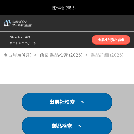
Press
ス
開催地で選ぶ
Escape
キ
to
ッ
close
ホーム
グ
プ
the
ロ
2026年10月07日
し
ー
menu.
インテックス大阪 | INTEX Osaka
2027/4/7 - 4/9
バ
出展検討資料請求
て
ポートメッセなごや
ル
進
ナ
名古屋展(4月)
名古屋展(4月)
前回 製品検索 (2026)
ビ
製品詳細 (2026)
む
2027年04月07日
ゲ
ポートメッセなごや | Port Messe Nagoya
ー
シ
ョ
東京展(6月)
ン
2027年06月16日
を
東京ビッグサイト | Tokyo Big Sight
折
り
出展社検索 ＞
た
大阪展(10月)
た
2026年10月07日
む
インテックス大阪 | INTEX Osaka
製品検索 ＞