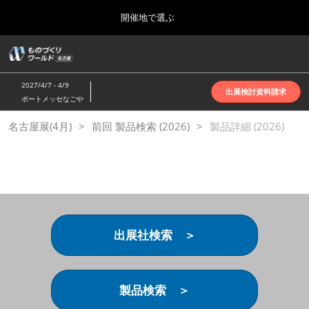
Press
ス
開催地で選ぶ
Escape
キ
to
ッ
close
ホーム
グ
プ
the
ロ
2026年10月07日
し
ー
menu.
インテックス大阪 | INTEX Osaka
2027/4/7 - 4/9
バ
出展検討資料請求
て
ポートメッセなごや
ル
進
ナ
名古屋展(4月)
名古屋展(4月)
前回 製品検索 (2026)
ビ
製品詳細 (2026)
む
2027年04月07日
ゲ
ポートメッセなごや | Port Messe Nagoya
ー
シ
ョ
東京展(6月)
ン
2027年06月16日
を
東京ビッグサイト | Tokyo Big Sight
折
り
出展社検索 ＞
た
大阪展(10月)
た
2026年10月07日
む
インテックス大阪 | INTEX Osaka
製品検索 ＞