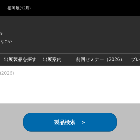
福岡展(12月)
/9
セなごや
出展製品を探す
出展案内
前回セミナー（2026）
プ
出展検討資料を請求する
2026)
（無料）
製品検索 ＞