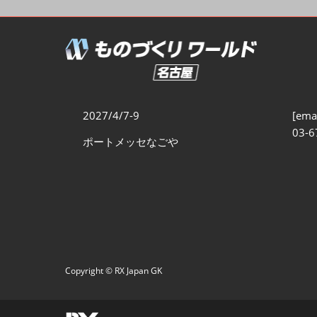
製造業サイバーセキュリテ
ィ展
スマートメンテナンス展
ものづくりNEXT
製造業×フィジカルAI展
2027/4/7-9
[emai
03-6
ポートメッセなごや
Copyright © RX Japan GK