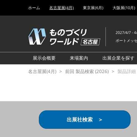
Press
ス
ホーム
名古屋展(4月)
東京展(6月)
大阪展(10月)
Escape
キ
to
ッ
close
プ
the
2027/4/7 - 4
し
menu.
ポートメッ
て
進
む
展示会概要
来場案内
出展企業を探す
設計･製造ソリューション展
前回 出展製品特集 一覧
名古屋展(4月)
前回 製品検索 (2026)
製品詳細 (
機械要素技術展
前回 出展社セミナー【製
品・技術 紹介】
工場設備･備品展
前回 会場案内図
次世代 3Dプリンタ展
ご来場方法について
計測・検査・センサ展
アクセス
出展社検索 ＞
製造業DX展
展示会・セミナー参加ポリ
ものづくりODM/EMS展
シー