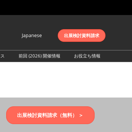
Japanese
出展検討資料請求
Japanese
English
レス
前回 (2026) 開催情報
お役立ち情報
简体中文
取材事前登録
会期初日の様子 (2026)
한국어
来場者数 (2026)
出展検討資料請求（無料） ＞