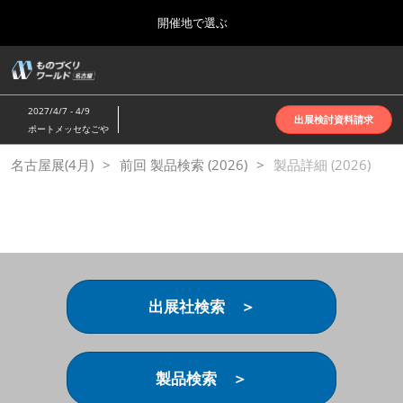
Press
ス
開催地で選ぶ
Escape
キ
to
ッ
close
ホーム
グ
プ
the
ロ
2026年10月07日
し
ー
menu.
インテックス大阪 | INTEX Osaka
2027/4/7 - 4/9
バ
出展検討資料請求
て
ポートメッセなごや
ル
進
ナ
名古屋展(4月)
名古屋展(4月)
前回 製品検索 (2026)
ビ
製品詳細 (2026)
む
2027年04月07日
ゲ
ポートメッセなごや | Port Messe Nagoya
ー
シ
ョ
東京展(6月)
ン
2027年06月16日
を
東京ビッグサイト | Tokyo Big Sight
折
り
出展社検索 ＞
た
大阪展(10月)
た
2026年10月07日
む
インテックス大阪 | INTEX Osaka
製品検索 ＞