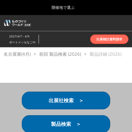
Press
ス
開催地で選ぶ
Escape
キ
to
ッ
close
ホーム
グ
プ
the
ロ
2026年10月07日
し
ー
menu.
インテックス大阪 | INTEX Osaka
2027/4/7 - 4/9
バ
出展検討資料請求
て
ポートメッセなごや
ル
進
ナ
名古屋展(4月)
名古屋展(4月)
前回 製品検索 (2026)
ビ
製品詳細 (2026)
む
2027年04月07日
ゲ
ポートメッセなごや | Port Messe Nagoya
ー
シ
ョ
東京展(6月)
ン
2027年06月16日
を
東京ビッグサイト | Tokyo Big Sight
折
り
出展社検索 ＞
た
大阪展(10月)
た
2026年10月07日
む
インテックス大阪 | INTEX Osaka
製品検索 ＞