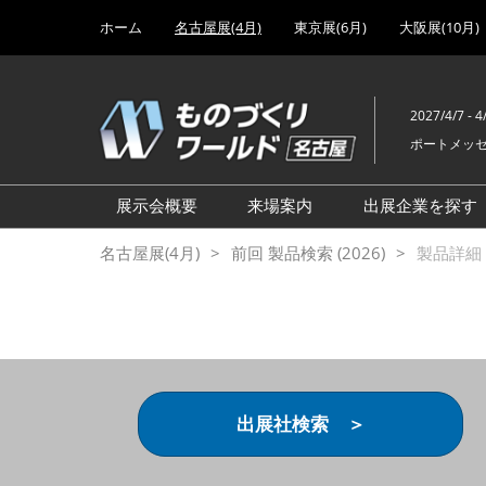
Press
ス
ホーム
名古屋展(4月)
東京展(6月)
大阪展(10月)
Escape
キ
to
ッ
close
プ
the
2027/4/7 - 4
し
menu.
ポートメッ
て
進
む
展示会概要
来場案内
出展企業を探す
設計･製造ソリューション展
前回 出展製品特集 一覧
名古屋展(4月)
前回 製品検索 (2026)
製品詳細 (
機械要素技術展
前回 出展社セミナー【製
品・技術 紹介】
工場設備･備品展
前回 会場案内図
次世代 3Dプリンタ展
ご来場方法について
計測・検査・センサ展
アクセス
出展社検索 ＞
製造業DX展
展示会・セミナー参加ポリ
ものづくりODM/EMS展
シー