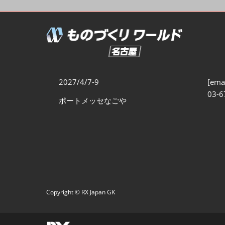
製造業サイバーセキュリテ
ィ展
スマートメンテナンス展
ものづくりNEXT
製造業×フィジカルAI展
2027/4/7-9
[emai
03-6
ポートメッセなごや
Copyright © RX Japan GK