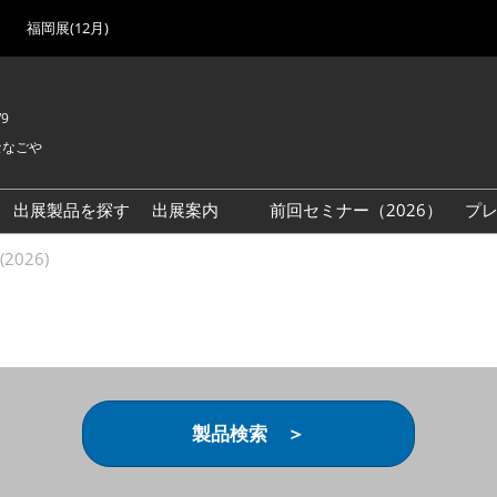
福岡展(12月)
/9
セなごや
出展製品を探す
出展案内
前回セミナー（2026）
プ
出展検討資料を請求する
2026)
（無料）
製品検索 ＞