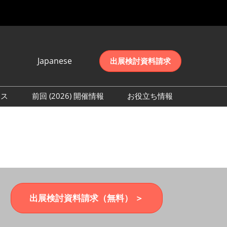
Japanese
出展検討資料請求
Japanese
English
レス
前回 (2026) 開催情報
お役立ち情報
简体中文
取材事前登録
会期初日の様子 (2026)
한국어
来場者数 (2026)
出展検討資料請求（無料） ＞