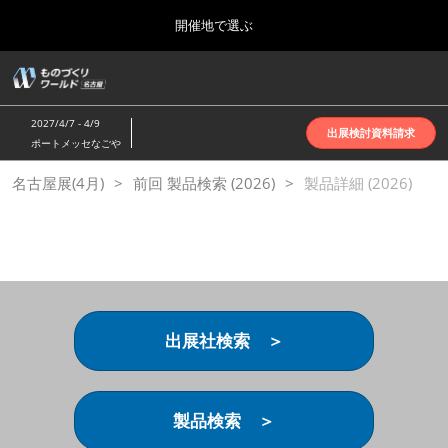
Press
ス
開催地で選ぶ
Escape
キ
to
ッ
close
ホーム
グ
プ
the
ロ
2026年10月07日
し
ー
menu.
インテックス大阪 | INTEX Osaka
2027/4/7 - 4/9
バ
出展検討資料請求
て
ポートメッセなごや
ル
進
ナ
名古屋展(4月)
名古屋展(4月)
前回 製品検索 (2026)
ビ
製品詳細 (2026)
む
2027年04月07日
ゲ
ポートメッセなごや | Port Messe Nagoya
ー
シ
ョ
東京展(6月)
ン
2027年06月16日
を
東京ビッグサイト | Tokyo Big Sight
折
り
出展社検索 ＞
た
大阪展(10月)
た
2026年10月07日
む
インテックス大阪 | INTEX Osaka
製品検索 ＞