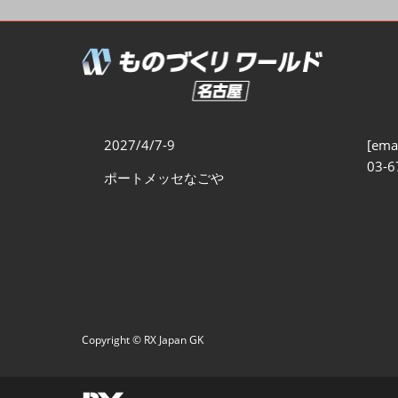
製造業サイバーセキュリテ
ィ展
スマートメンテナンス展
ものづくりNEXT
製造業×フィジカルAI展
2027/4/7-9
[emai
03-6
ポートメッセなごや
Copyright © RX Japan GK