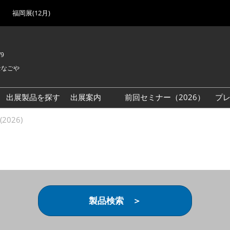
福岡展(12月)
/9
セなごや
出展製品を探す
出展案内
前回セミナー（2026）
プ
出展検討資料を請求する
2026)
（無料）
製品検索 ＞