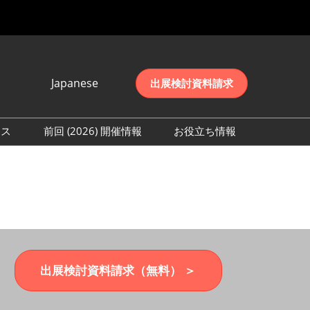
Japanese
出展検討資料請求
Japanese
English
レス
前回 (2026) 開催情報
お役立ち情報
简体中文
取材事前登録
会期初日の様子 (2026)
한국어
来場者数 (2026)
出展検討資料請求（無料） ＞