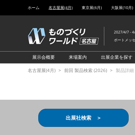
Press
ス
ホーム
名古屋展(4月)
東京展(6月)
大阪展(10月)
Escape
キ
to
ッ
close
プ
the
2027/4/7 - 4
し
menu.
ポートメッ
て
進
む
展示会概要
来場案内
出展企業を探す
設計･製造ソリューション展
前回 出展製品特集 一覧
名古屋展(4月)
前回 製品検索 (2026)
製品詳細 (
機械要素技術展
前回 出展社セミナー【製
品・技術 紹介】
工場設備･備品展
前回 会場案内図
次世代 3Dプリンタ展
ご来場方法について
計測・検査・センサ展
アクセス
出展社検索 ＞
製造業DX展
展示会・セミナー参加ポリ
ものづくりODM/EMS展
シー