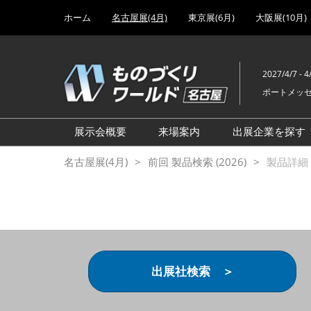
Press
ス
ホーム
名古屋展(4月)
東京展(6月)
大阪展(10月)
Escape
キ
to
ッ
close
プ
the
2027/4/7 - 4
し
menu.
ポートメッ
て
進
む
展示会概要
来場案内
出展企業を探す
設計･製造ソリューション展
前回 出展製品特集 一覧
名古屋展(4月)
前回 製品検索 (2026)
製品詳細 (
機械要素技術展
前回 出展社セミナー【製
品・技術 紹介】
工場設備･備品展
前回 会場案内図
次世代 3Dプリンタ展
ご来場方法について
計測・検査・センサ展
アクセス
出展社検索 ＞
製造業DX展
展示会・セミナー参加ポリ
ものづくりODM/EMS展
シー