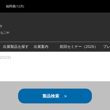
福岡展(12月)
/9
セなごや
出展製品を探す
出展案内
前回セミナー（2026）
プ
出展検討資料を請求する
2026)
（無料）
製品検索 ＞