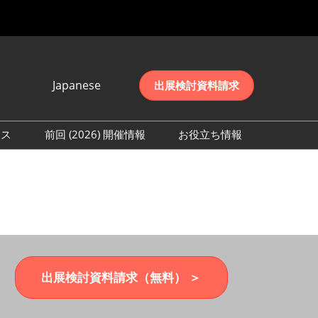
Japanese
出展検討資料請求
Japanese
English
レス
前回 (2026) 開催情報
お役立ち情報
简体中文
取材事前登録
会期初日の様子 (2026)
한국어
来場者数 (2026)
出展検討資料請求（無料） ＞