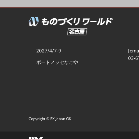
製造業サイバーセキュリテ
ィ展
スマートメンテナンス展
ものづくりNEXT
製造業×フィジカルAI展
2027/4/7-9
[emai
03-6
ポートメッセなごや
Copyright © RX Japan GK