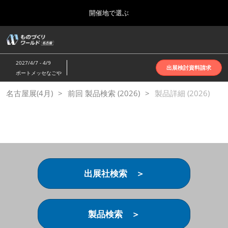
Press
ス
開催地で選ぶ
Escape
キ
to
ッ
close
ホーム
グ
プ
the
ロ
2026年10月07日
し
ー
menu.
インテックス大阪 | INTEX Osaka
2027/4/7 - 4/9
バ
出展検討資料請求
て
ポートメッセなごや
ル
進
ナ
名古屋展(4月)
名古屋展(4月)
前回 製品検索 (2026)
ビ
製品詳細 (2026)
む
2027年04月07日
ゲ
ポートメッセなごや | Port Messe Nagoya
ー
シ
ョ
東京展(6月)
ン
2027年06月16日
を
東京ビッグサイト | Tokyo Big Sight
折
り
出展社検索 ＞
た
大阪展(10月)
た
2026年10月07日
む
インテックス大阪 | INTEX Osaka
製品検索 ＞