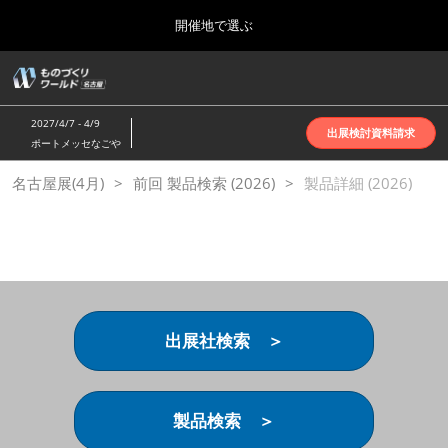
Press
ス
開催地で選ぶ
Escape
キ
to
ッ
close
ホーム
グ
プ
the
ロ
2026年10月07日
し
ー
menu.
インテックス大阪 | INTEX Osaka
2027/4/7 - 4/9
バ
出展検討資料請求
て
ポートメッセなごや
ル
進
ナ
名古屋展(4月)
名古屋展(4月)
前回 製品検索 (2026)
ビ
製品詳細 (2026)
む
2027年04月07日
ゲ
ポートメッセなごや | Port Messe Nagoya
ー
シ
ョ
東京展(6月)
ン
2027年06月16日
を
東京ビッグサイト | Tokyo Big Sight
折
り
出展社検索 ＞
た
大阪展(10月)
た
2026年10月07日
む
インテックス大阪 | INTEX Osaka
製品検索 ＞