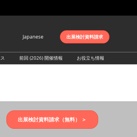
Japanese
出展検討資料請求
Japanese
English
レス
前回 (2026) 開催情報
お役立ち情報
简体中文
取材事前登録
会期初日の様子 (2026)
한국어
来場者数 (2026)
出展検討資料請求（無料） ＞