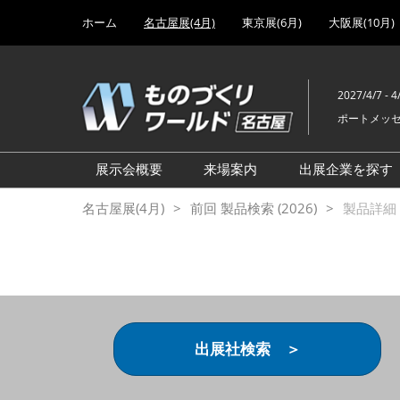
Press
ス
ホーム
名古屋展(4月)
東京展(6月)
大阪展(10月)
Escape
キ
to
ッ
close
プ
the
2027/4/7 - 4
し
menu.
ポートメッ
て
進
む
展示会概要
来場案内
出展企業を探す
設計･製造ソリューション展
前回 出展製品特集 一覧
名古屋展(4月)
前回 製品検索 (2026)
製品詳細 (
機械要素技術展
前回 出展社セミナー【製
品・技術 紹介】
工場設備･備品展
前回 会場案内図
次世代 3Dプリンタ展
ご来場方法について
計測・検査・センサ展
アクセス
出展社検索 ＞
製造業DX展
展示会・セミナー参加ポリ
ものづくりODM/EMS展
シー