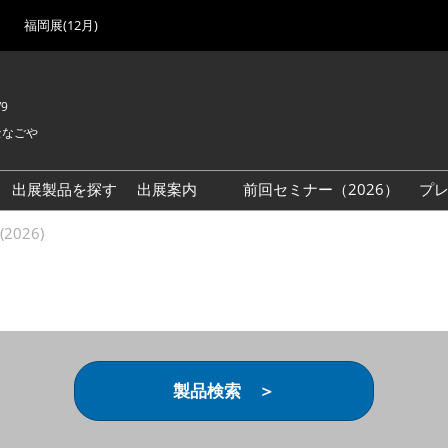
福岡展(12月)
/9
セなごや
出展製品を探す
出展案内
前回セミナー（2026）
プ
出展検討資料を請求する
2026)
（無料）
製品検索 ＞