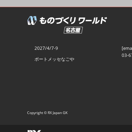
製造業サイバーセキュリテ
ィ展
スマートメンテナンス展
ものづくりNEXT
製造業×フィジカルAI展
2027/4/7-9
[emai
03-6
ポートメッセなごや
Copyright © RX Japan GK